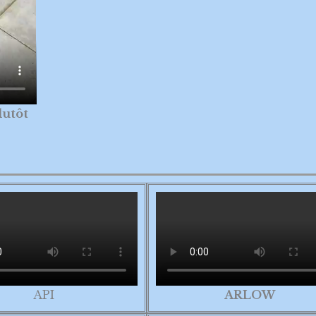
lutôt
API
ARLOW