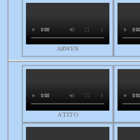
ARWEN
A’TITO