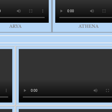
ARYA
ATHENA