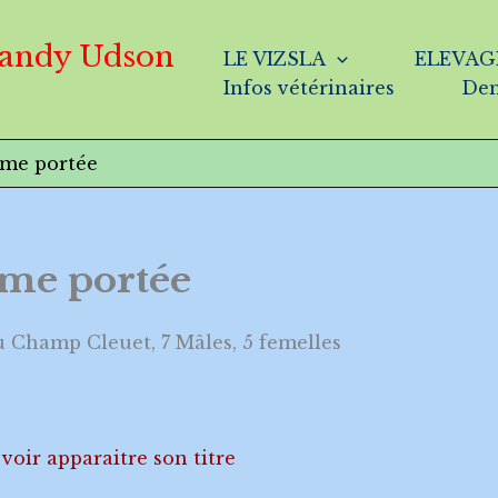
Dandy Udson
LE VIZSLA
ELEVAG
Infos vétérinaires
Dem
ème portée
ème portée
u Champ Cleuet, 7 Mâles, 5 femelles
voir apparaitre son titre