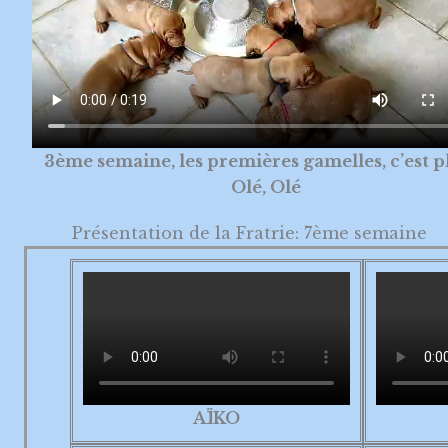
3ème semaine, les premières gamelles, c’est p
Olé, Olé
Présentation de la Fratrie: 7ème semaine
AÏKO