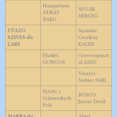
Hungarium
SUGAR
DUKAT
HERCEG
BAKO
UTAZO
Syandai-
SZIVES dit
Cserkesy
LARS
KACER
Piszkei
Gerecsepuszt
GONGOS
ai ASZU
Visnyei-
Vadasz SARI
ISAAC z
BOSCO
Galantskych
Jantar Devil
Poli
MARRA du
Alma