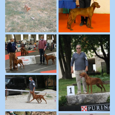
2019-Pas si smple-Le
2020-Pas si simple-
volant
Périgueux
2020-Pas si simple-
Poitiers
2021-Pas si
2021-Pas si
simple_CACS-
simple_Ring-NE2021
NE2021