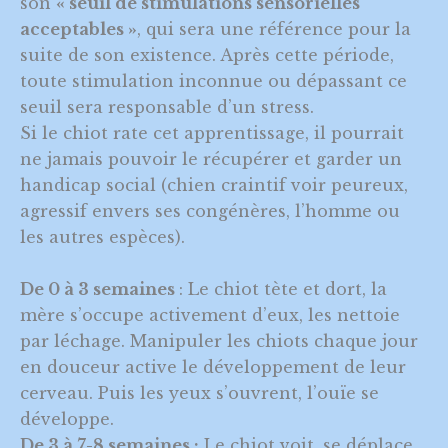
son
« seuil de stimulations sensorielles
acceptables »
, qui sera une référence pour la
suite de son existence. Après cette période,
toute stimulation inconnue ou dépassant ce
seuil sera responsable d’un stress.
Si le chiot rate cet apprentissage, il pourrait
ne jamais pouvoir le récupérer et garder un
handicap social (chien craintif voir peureux,
agressif envers ses congénères, l’homme ou
les autres espèces).
De 0 à 3 semaines
: Le chiot tète et dort, la
mère s’occupe activement d’eux, les nettoie
par léchage. Manipuler les chiots chaque jour
en douceur active le développement de leur
cerveau. Puis les yeux s’ouvrent, l’ouïe se
développe.
De 3 à 7-8 semaines :
Le chiot voit, se déplace,