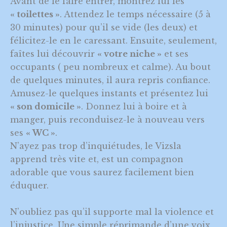
Avant de le faire entrer, montrez lui les
« toilettes »
. Attendez le temps nécessaire (5 à
30 minutes) pour qu’il se vide (les deux) et
félicitez-le en le caressant. Ensuite, seulement,
faîtes lui découvrir
« votre niche »
et ses
occupants ( peu nombreux et calme). Au bout
de quelques minutes, il aura repris confiance.
Amusez-le quelques instants et présentez lui
« son domicile »
. Donnez lui à boire et à
manger, puis reconduisez-le à nouveau vers
ses
« WC »
.
N’ayez pas trop d’inquiétudes, le Vizsla
apprend très vite et, est un compagnon
adorable que vous saurez facilement bien
éduquer.
N’oubliez pas qu’il supporte mal la violence et
l’injustice. Une simple réprimande d’une voix