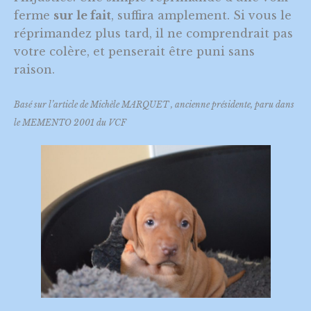
ferme
sur le fait
, suffira amplement. Si vous le
réprimandez plus tard, il ne comprendrait pas
votre colère, et penserait être puni sans
raison.
Basé sur l’article de Michèle MARQUET , ancienne présidente, paru dans
le MEMENTO 2001 du VCF