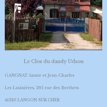
Le Clos du dandy Udson
GANGNAT Annie et Jean-Charles
Les Lasinières, 295 rue des Berthets
41320 LANGON SUR CHER