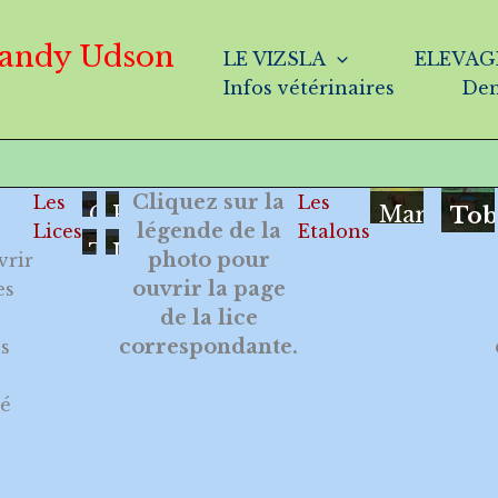
Dandy Udson
LE VIZSLA
ELEVAG
Infos vétérinaires
Dem
Cliquez sur la
Les
Les
Only
Pas
Marvel
Tob
légende de la
Lices
Etalons
You
Si
Trop
Urkane
photo pour
vrir
Simple
Belle
ouvrir la page
es
pour
de la lice
Toi
correspondante.
s
té