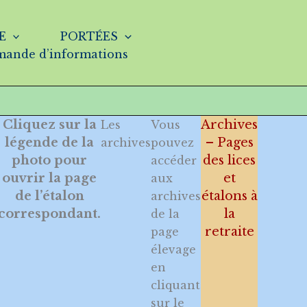
E
PORTÉES
ande d’informations
Cliquez sur la
Archives
Les
Vous
y
légende de la
– Pages
archives
pouvez
photo pour
des lices
accéder
ouvrir la page
et
aux
de l’étalon
étalons à
archives
correspondant.
la
de la
retraite
page
élevage
en
cliquant
sur le