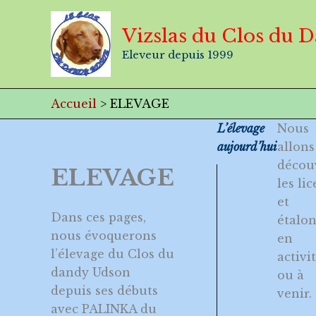
Aller
au
Vizslas du Clos du 
contenu
Eleveur depuis 1999
Accueil
ELEVAGE
L’élevage
Nous
aujourd’hui
allons
décou
ELEVAGE
les lic
et
Dans ces pages,
étalon
nous évoquerons
en
l’élevage du Clos du
activi
dandy Udson
ou à
depuis ses débuts
venir.
avec PALINKA du