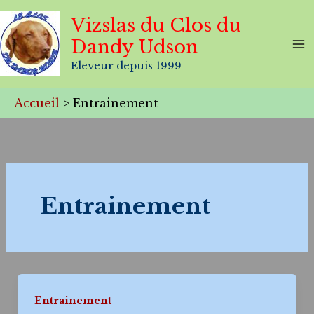
Aller
Vizslas du Clos du
au
Dandy Udson
contenu
Eleveur depuis 1999
Accueil
Entrainement
Entrainement
Entrainement