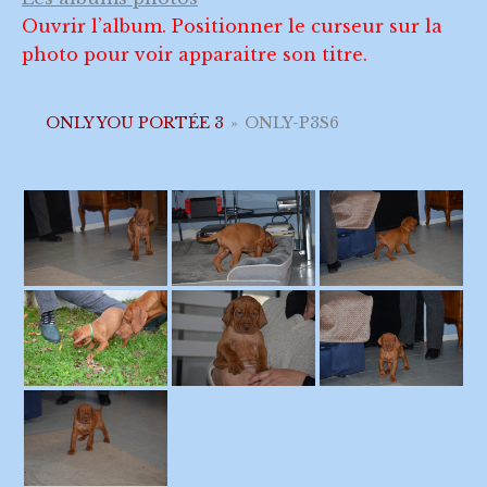
Ouvrir l’album. Positionner le curseur sur la
photo pour voir apparaitre son titre.
ONLY YOU PORTÉE 3
»
ONLY-P3S6