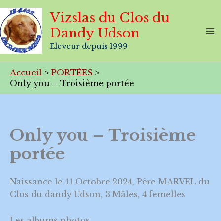
Aller
Vizslas du Clos du
au
Dandy Udson
contenu
Eleveur depuis 1999
Accueil
PORTÉES
Only you – Troisième portée
Only you – Troisième
portée
Naissance le 11 Octobre 2024, Père MARVEL du
Clos du dandy Udson, 3 Mâles, 4 femelles
Les albums photos