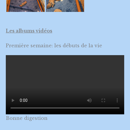
Les albums vidéos
Première semaine: les débuts de la vie
Bonne digestion