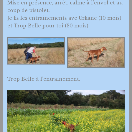
Mise en présence, arrêt, calme à l’envol et au
coup de pistolet.
Je fis les entrainements ave Urkane (10 mois)
et Trop Belle pour toi (30 mois)
Coulée….
Arrêt fixé
Trop Belle à l’entrainement.