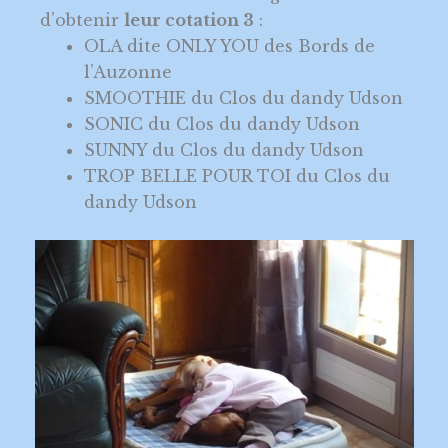
d’obtenir
leur cotation 3
:
OLA dite ONLY YOU des Bords de
l’Auzonne
SMOOTHIE du Clos du dandy Udson
SONIC du Clos du dandy Udson
SUNNY du Clos du dandy Udson
TROP BELLE POUR TOI du Clos du
dandy Udson